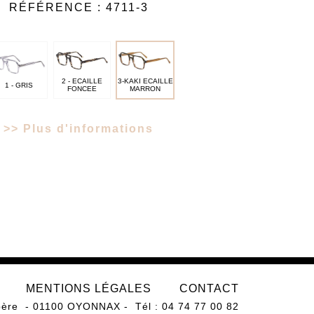
RÉFÉRENCE :
4711-3
2 - ECAILLE
3-KAKI ECAILLE
1 - GRIS
FONCEE
MARRON
>> Plus d'informations
MENTIONS LÉGALES
CONTACT
père
01100
OYONNAX
Tél : 04 74 77 00 82