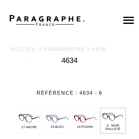
ACCUEIL
>
PARAGRAPHE
> 4634
4634
RÉFÉRENCE :
4634 - 6
6 - NOIR
23-BLEU
24-FUSHIA
27-NACRE
PAILLETÉ